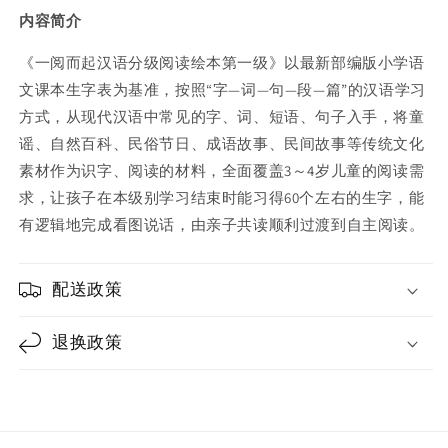
阅
阅
内容简介
读
读
《一阅而起汉语分级阅读绘本第一级》以最新部编版小学语
（全
（全
文课本生字表为基准，按照“字—词—句—段—篇”的汉语学习
10
10
册）
册）
方式，从现代汉语中常见的字、词、短语、句子入手，将童
谣、自然百科、民俗节日、成语故事、民间故事等传统文化
素材作为识字、阅读的材料，全面覆盖3～4岁儿童的阅读需
求，让孩子在本级别学习结束时能习得60个左右的生字，能
有逻辑地完成看图说话，由亲子共读顺利过渡到自主阅读。
配送政策
退换政策