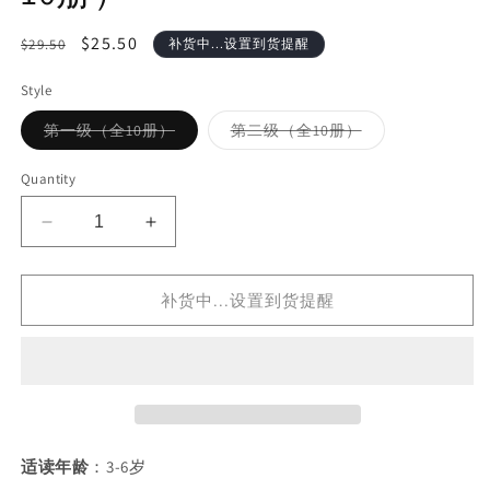
Regular
Sale
$25.50
$29.50
补货中...设置到货提醒
price
price
Style
Variant
Variant
第一级（全10册）
第二级（全10册）
sold
sold
out
out
or
or
Quantity
unavailable
unavailable
Decrease
Increase
quantity
quantity
for
for
补货中...设置到货提醒
一
一
阅
阅
而
而
起
起
汉
汉
语
语
分
分
适读年龄
：3-6岁
级
级