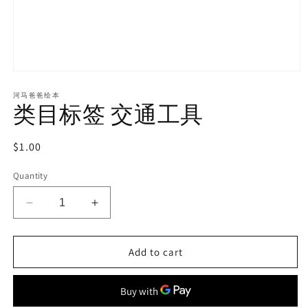
河马爸爸绘本
类目标签 交通工具
Regular
$1.00
price
Quantity
Decrease
Increase
quantity
quantity
for
for
Add to cart
类
类
目
目
标
标
签
签