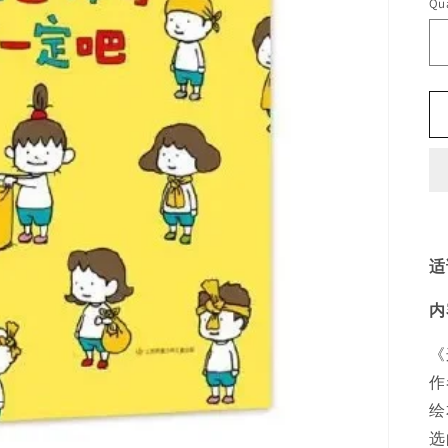
Qua
适
内
《
作
绘
选