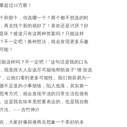
伸
伸
量超过10万册！
介
介
个和那个，你选哪一个？两个都不想选的时
，再去找个新的就好了！喜欢还是讨厌？好
是坏？难道只有这两种答案吗？只能这样
？不一定吧！换种想法，就会发现更多乐趣
可能！
只能这样吗？不一定吧！”这句话是我的口头
，我觉得大人应该尽可能地帮助孩子“增·加选
”，让他们看到更多可能性。我们很容易为一
微不足道的小事烦恼，陷入低落，其实换一
思考方式，就会发现平淡的日常生活也很有
。这是我在绘本里想要表达的，也是我自救
方法。——吉竹伸介
在，大家好像很难再去想象一个美好的未