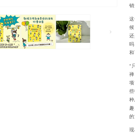
销
这
候
还
吗
和
“
禅
项
些
种
趣
的
现