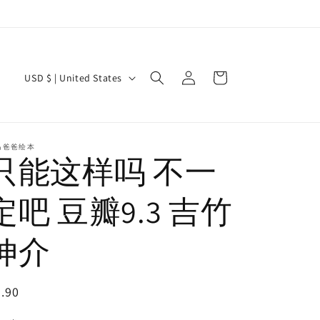
Log
C
Cart
USD $ | United States
in
o
u
n
马爸爸绘本
只能这样吗 不一
t
r
定吧 豆瓣9.3 吉竹
y
/
伸介
r
e
egular
.90
g
ice