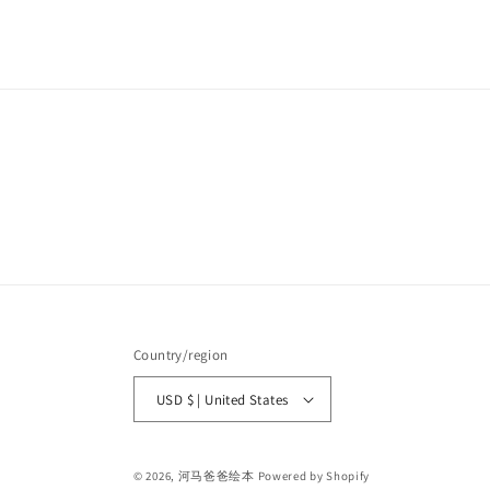
Country/region
USD $ | United States
© 2026,
河马爸爸绘本
Powered by Shopify