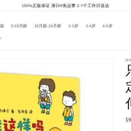
100%正版保证 满$69免运费 2-7个工作日送达
架
0-18月龄
18月龄-24月龄
2-3岁
3-4岁
4-6岁
河
R
$9
pr