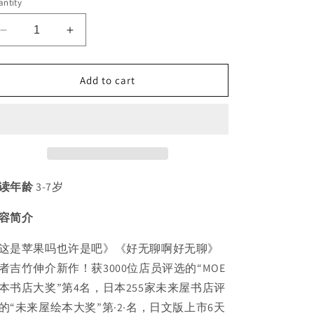
ntity
i
o
Decrease
Increase
quantity
quantity
n
for
for
Add to cart
只
只
能
能
这
这
样
样
吗
吗
不
不
一
一
读年龄
3-7岁
定
定
吧
吧
容简介
豆
豆
这是苹果吗也许是吧》《好无聊啊好无聊》
瓣
瓣
9.3
9.3
者吉竹伸介新作！获3000位店员评选的“MOE
吉
吉
本书店大奖”第4名，日本255家未来屋书店评
竹
竹
的“未来屋绘本大奖”第·2·名，日文版上市6天