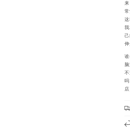
来
常
这
我
己
伸
谁
脑
不
吗
店