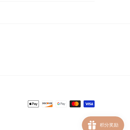
Payment
methods