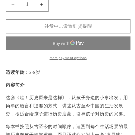
Decrease
Increase
quantity
quantity
for
for
补货中...设置到货提醒
哇！
哇！
历
历
史
史
原
原
来
来
More payment options
是
是
这
这
适读年龄
：3-8岁
样
样
（全
（全
内容简介
6
6
这套《哇！历史原来是这样》，从孩子身边的小事出发，用
册）
册）
简单的语言和逗趣的方式，讲述从古至今中国的生活发展
史，很适合给孩子进行历史启蒙，引导孩子对历史的兴趣。
每本书按照从古至今的时间顺序，追溯到每个生活场景的最
初历史向孩子娓娓道来，而且还贴心地附上一条“发展线”，