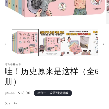
河马爸爸绘本
哇！历史原来是这样（全6
册）
Regular
Sale
$18.90
$21.90
补货中...设置到货提醒
price
price
Quantity