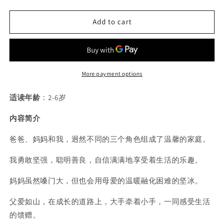
quantity
quantity
for
for
Add to cart
大
大
嗓
嗓
门
门
妈
妈
妈：
妈：
More payment options
豆
豆
瓣
瓣
适读年龄
：2-6岁
9.2
9.2
分
分
内容简介
爸爸、妈妈和我，迥然不同的三个角色组成了温馨的家庭。
我勇敢坚强，聪明善良，自信满满地享受着生活的乐趣。
妈妈虽然嗓门大，但也会用母爱的温暖融化困难的坚冰。
父爱如山，在成长的道路上，大手牵着小手，一同感受生活
的馈赠。