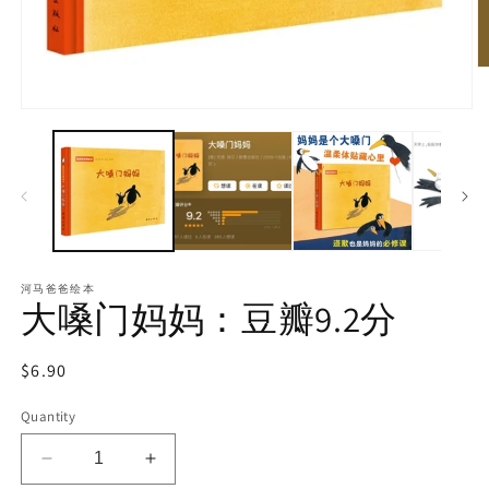
河马爸爸绘本
大嗓门妈妈：豆瓣9.2分
Regular
$6.90
price
Quantity
Decrease
Increase