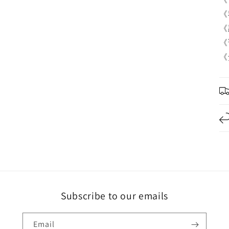
《
《
《
《
Subscribe to our emails
Email