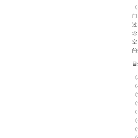
《
门
过
念
空
的
目
《
《
《
《
《
《
《
《