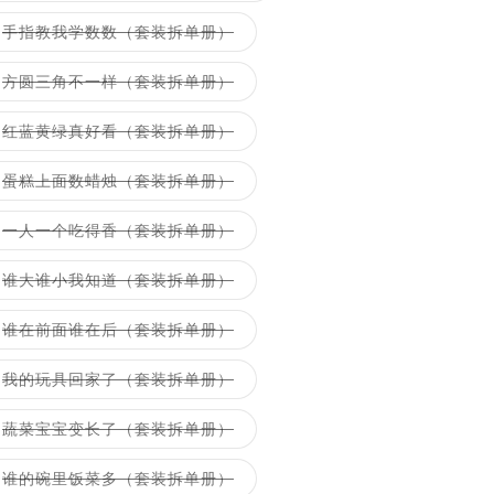
out
i
or
Variant
手指教我学数数（套装拆单册）
unavailable
sold
o
out
or
Variant
方圆三角不一样（套装拆单册）
n
unavailable
sold
out
or
Variant
红蓝黄绿真好看（套装拆单册）
unavailable
sold
out
or
Variant
蛋糕上面数蜡烛（套装拆单册）
unavailable
sold
out
or
Variant
一人一个吃得香（套装拆单册）
unavailable
sold
out
or
Variant
谁大谁小我知道（套装拆单册）
unavailable
sold
out
or
Variant
谁在前面谁在后（套装拆单册）
unavailable
sold
out
or
Variant
我的玩具回家了（套装拆单册）
unavailable
sold
out
or
Variant
蔬菜宝宝变长了（套装拆单册）
unavailable
sold
out
or
Variant
谁的碗里饭菜多（套装拆单册）
unavailable
sold