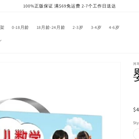
100%正版保证 满$69免运费 2-7个工作日送达
架
0-18月龄
18月龄-24月龄
2-3岁
3-4岁
4-6岁
河
R
$4
pr
Sty