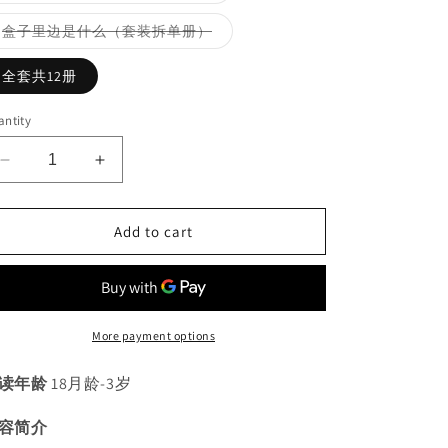
out
or
Variant
盒子里边是什么（套装拆单册）
unavailable
sold
out
or
全套共12册
unavailable
ntity
Decrease
Increase
quantity
quantity
for
for
Add to cart
婴
婴
儿
儿
数
数
学
学
玩
玩
More payment options
具
具
书
书
读年龄
18月龄-3岁
（全
（全
12
12
容简介
册）
册）