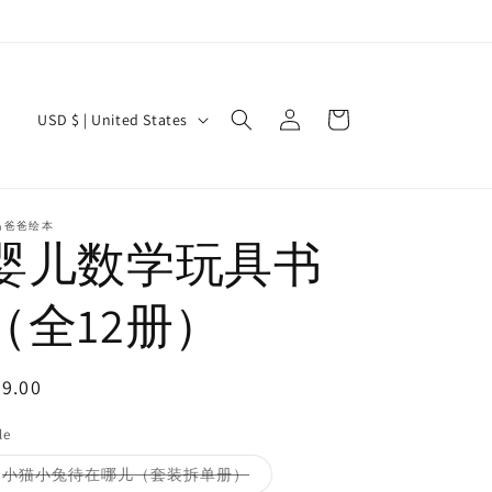
Log
C
Cart
USD $ | United States
in
o
u
n
马爸爸绘本
婴儿数学玩具书
t
r
（全12册）
y
/
egular
9.00
r
ice
e
le
g
Variant
小猫小兔待在哪儿（套装拆单册）
sold