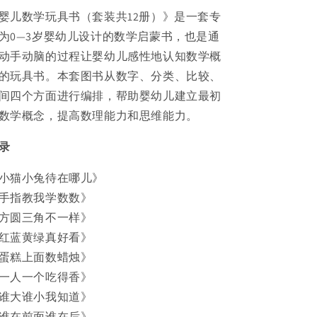
婴儿数学玩具书（套装共12册）》是一套专
为0—3岁婴幼儿设计的数学启蒙书，也是通
动手动脑的过程让婴幼儿感性地认知数学概
的玩具书。本套图书从数字、分类、比较、
间四个方面进行编排，帮助婴幼儿建立最初
数学概念，提高数理能力和思维能力。
录
小猫小兔待在哪儿》
手指教我学数数》
方圆三角不一样》
红蓝黄绿真好看》
蛋糕上面数蜡烛》
一人一个吃得香》
谁大谁小我知道》
谁在前面谁在后》