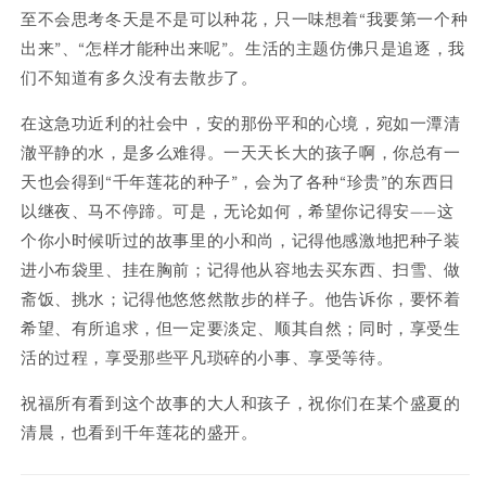
至不会思考冬天是不是可以种花，只一味想着“我要第一个种
出来”、“怎样才能种出来呢”。生活的主题仿佛只是追逐，我
们不知道有多久没有去散步了。
在这急功近利的社会中，安的那份平和的心境，宛如一潭清
澈平静的水，是多么难得。一天天长大的孩子啊，你总有一
天也会得到“千年莲花的种子”，会为了各种“珍贵”的东西日
以继夜、马不停蹄。可是，无论如何，希望你记得安——这
个你小时候听过的故事里的小和尚，记得他感激地把种子装
进小布袋里、挂在胸前；记得他从容地去买东西、扫雪、做
斋饭、挑水；记得他悠悠然散步的样子。他告诉你，要怀着
希望、有所追求，但一定要淡定、顺其自然；同时，享受生
活的过程，享受那些平凡琐碎的小事、享受等待。
祝福所有看到这个故事的大人和孩子，祝你们在某个盛夏的
清晨，也看到千年莲花的盛开。