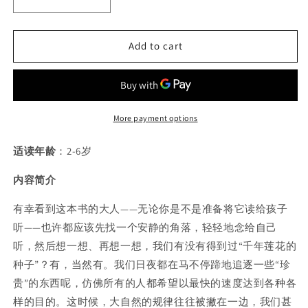
Decrease
Increase
quantity
quantity
for
for
Add to cart
安
安
的
的
种
种
子
子
More payment options
适读年龄
：2-6岁
内容简介
有幸看到这本书的大人——无论你是不是准备将它读给孩子
听——也许都应该先找一个安静的角落，轻轻地念给自己
听，然后想一想、再想一想，我们有没有得到过“千年莲花的
种子”？有，当然有。我们日夜都在马不停蹄地追逐一些“珍
贵”的东西呢，仿佛所有的人都希望以最快的速度达到各种各
样的目的。这时候，大自然的规律往往被撇在一边，我们甚