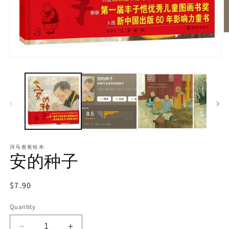
河马爸爸绘本
安的种子
Regular
$7.90
price
Quantity