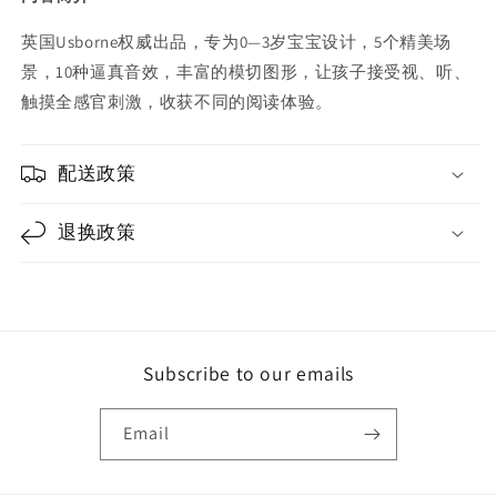
书
书
英国Usborne权威出品，专为0—3岁宝宝设计，5个精美场
【第
【第
一
一
景，10种逼真音效，丰富的模切图形，让孩子接受视、听、
辑】
辑】
触摸全感官刺激，收获不同的阅读体验。
（单
（单
册/
册/
配送政策
套
套
装
装
可
退换政策
可
选）
选）
Subscribe to our emails
Email