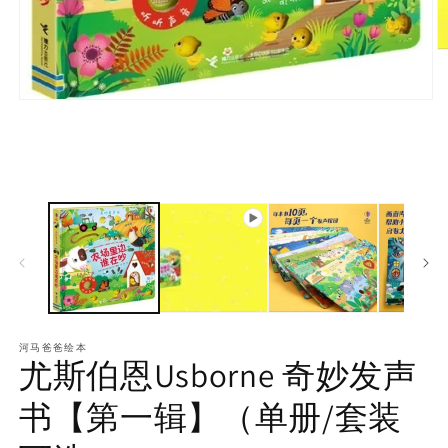
O
m
3
in
m
河马爸爸绘本
尤斯伯恩Usborne 奇妙发声
书【第一辑】（单册/套装