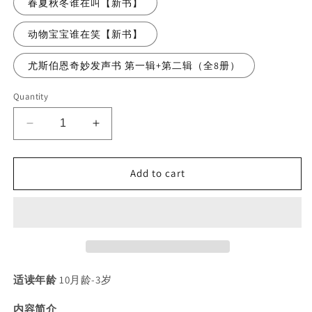
春夏秋冬谁在叫【新书】
动物宝宝谁在笑【新书】
尤斯伯恩奇妙发声书 第一辑+第二辑（全8册）
Quantity
Decrease
Increase
quantity
quantity
for
for
Add to cart
尤
尤
斯
斯
伯
伯
恩
恩
Usborne
Usborne
奇
奇
妙
妙
适读年龄
10月龄-3岁
发
发
声
声
内容简介