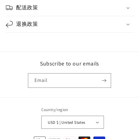
册）
册）
配送政策
4-
4-
5
5
岁
岁
退换政策
Subscribe to our emails
Email
Country/region
USD $ | United States
Payment