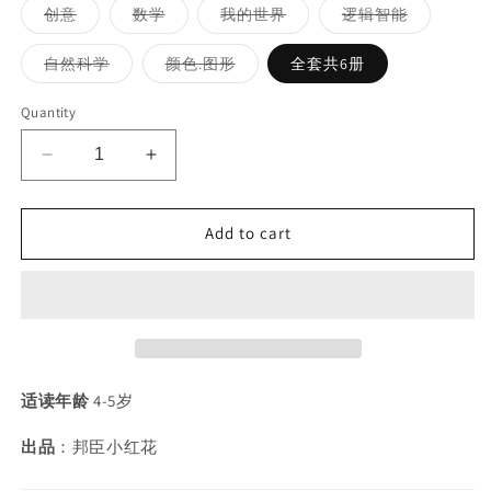
Variant
Variant
Variant
Variant
创意
数学
我的世界
逻辑智能
sold
sold
sold
sold
out
out
out
out
or
or
or
or
Variant
Variant
自然科学
颜色.图形
全套共6册
unavailable
unavailable
unavailable
unavailabl
sold
sold
out
out
or
or
Quantity
unavailable
unavailable
Decrease
Increase
quantity
quantity
for
for
Add to cart
小
小
红
红
花
花
我
我
来
来
贴
贴
贴
贴
适读年龄
4-5岁
纸
纸
（全
（全
出品
：邦臣小红花
6
6