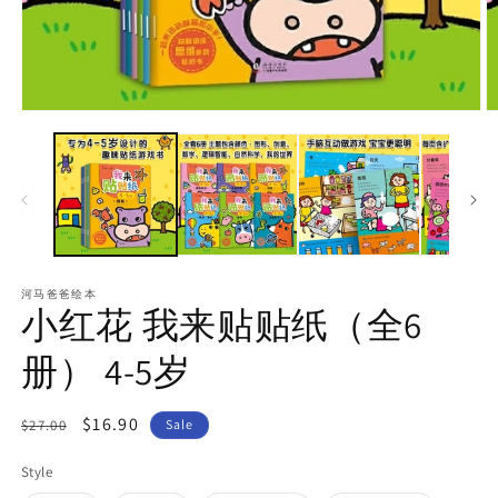
河马爸爸绘本
小红花 我来贴贴纸（全6
册） 4-5岁
Regular
Sale
$16.90
$27.00
Sale
price
price
Style