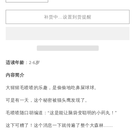
quantity
quantity
for
for
补货中...设置到货提醒
毛
毛
喳
喳
喳
喳
的
的
小
小
药
药
丸
丸
适读年龄
：2-6岁
内容简介
大猩猩毛喳喳的乐趣，是偷偷地吃鼻屎球球。
可是有一天，这个秘密被猫头鹰发现了。
毛喳喳随口胡编道：“这是能让脑袋变聪明的小药丸！”
这下可糟了！这个消息一下就传遍了整个大森林……