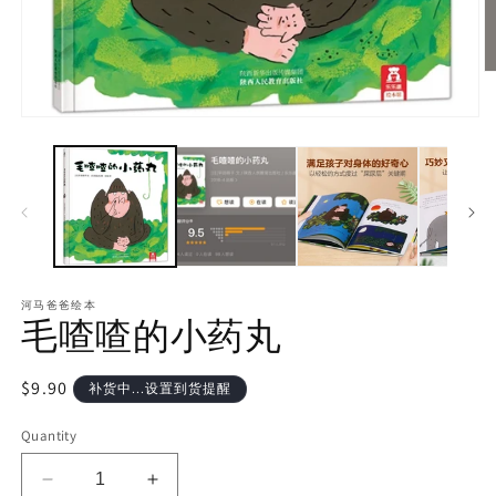
河马爸爸绘本
毛喳喳的小药丸
Regular
$9.90
补货中...设置到货提醒
price
Quantity
Decrease
Increase