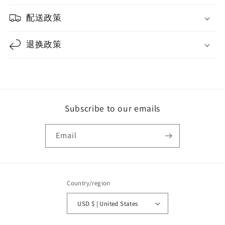
配送政策
退换政策
Subscribe to our emails
Email
Country/region
USD $ | United States