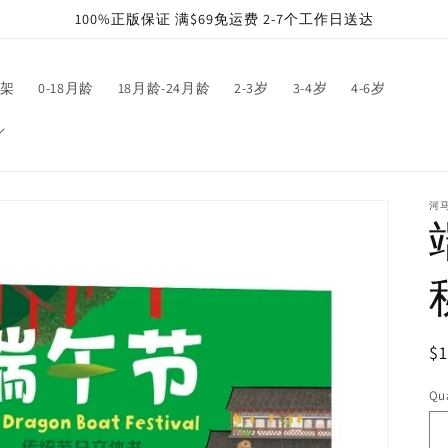
100%正版保证 满$69免运费 2-7个工作日送达
架
0-18月龄
18月龄-24月龄
2-3岁
3-4岁
4-6岁
河
R
$1
pr
Qua