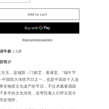
i
quantity
quantity
for
for
o
Add to cart
端
端
n
午
午
节
节
POP-
POP-
UP
UP
More payment options
揭
揭
秘
秘
读年龄
2-6岁
3D
3D
立
立
容简介
体
体
书
书
五月五，是端阳；门插艾，香满堂。”端午节
—中国四大传统节日之一，也是中国首个入选
界非物质文化遗产的节日，不仅承载着我国
千多年的文化传统，还寄托着人们怀古思今
历史情怀。