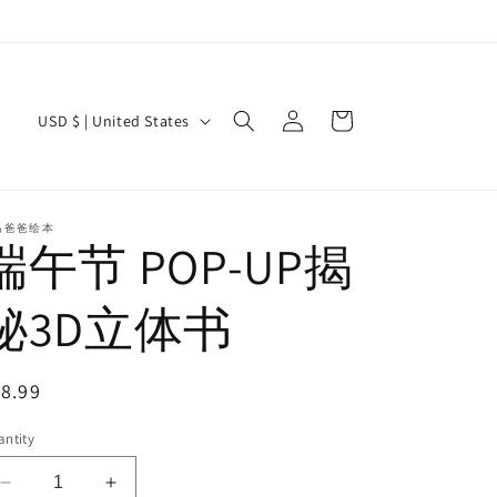
Log
C
Cart
USD $ | United States
in
o
u
n
马爸爸绘本
端午节 POP-UP揭
t
r
秘3D立体书
y
/
egular
8.99
r
ice
e
ntity
g
Decrease
Increase