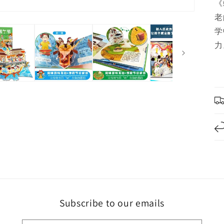
《
老
学
力
Subscribe to our emails