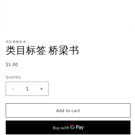
河马爸爸绘本
类目标签 桥梁书
Regular
$1.00
price
Quantity
Decrease
Increase
quantity
quantity
for
for
Add to cart
类
类
目
目
标
标
签
签