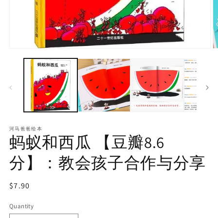
河马爸爸绘本
蚂蚁和西瓜 【豆瓣8.6
分】：教会孩子合作与分享
Regular
$7.90
price
Quantity