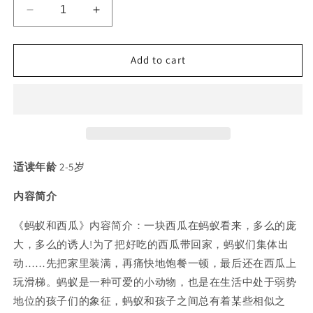
Decrease
Increase
quantity
quantity
for
for
Add to cart
蚂
蚂
蚁
蚁
和
和
西
西
瓜
瓜
【豆
【豆
瓣
瓣
适读年龄
2-5岁
8.6
8.6
分】：
分】：
内容简介
教
教
《蚂蚁和西瓜》内容简介：一块西瓜在蚂蚁看来，多么的庞
会
会
孩
孩
大，多么的诱人!为了把好吃的西瓜带回家，蚂蚁们集体出
子
子
动……先把家里装满，再痛快地饱餐一顿，最后还在西瓜上
合
合
玩滑梯。蚂蚁是一种可爱的小动物，也是在生活中处于弱势
作
作
地位的孩子们的象征，蚂蚁和孩子之间总有着某些相似之
与
与