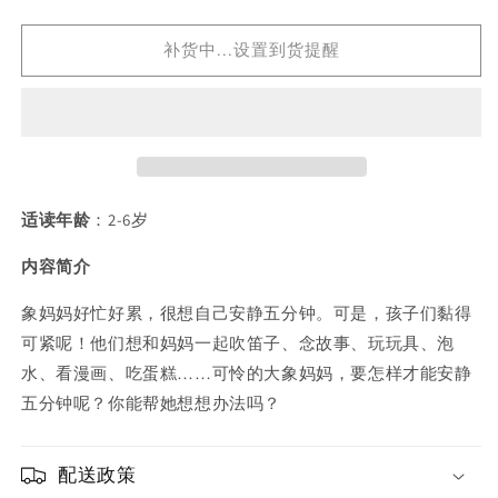
quantity
quantity
for
for
补货中...设置到货提醒
让
让
我
我
安
安
静
静
五
五
分
分
钟
钟
适读年龄
：2-6岁
内容简介
象妈妈好忙好累，很想自己安静五分钟。可是，孩子们黏得
可紧呢！他们想和妈妈一起吹笛子、念故事、玩玩具、泡
水、看漫画、吃蛋糕……可怜的大象妈妈，要怎样才能安静
五分钟呢？你能帮她想想办法吗？
配送政策