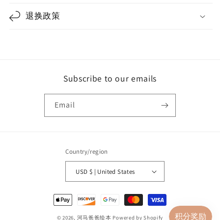
退换政策
Subscribe to our emails
Email
Country/region
USD $ | United States
Payment
methods
© 2026,
河马爸爸绘本
Powered by Shopify