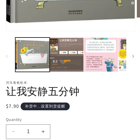
河马爸爸绘本
让我安静五分钟
Regular
$7.90
补货中...设置到货提醒
price
Quantity
Decrease
Increase