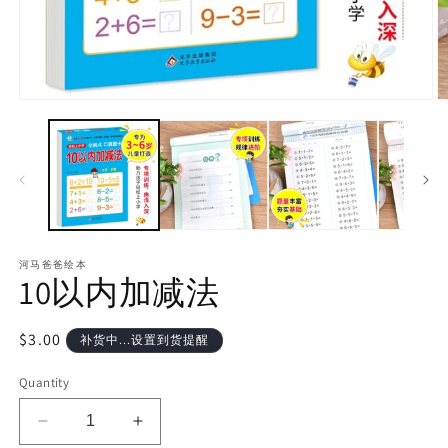
河马爸爸绘本
10以内加减法
Regular
$3.00
补货中...设置到货提醒
price
Quantity
Decrease
Increase