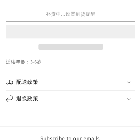
quantity
quantity
for
for
10
10
补货中...设置到货提醒
以
以
内
内
加
加
减
减
法
法
适读年龄：3-6岁
配送政策
退换政策
Subscribe to our emails