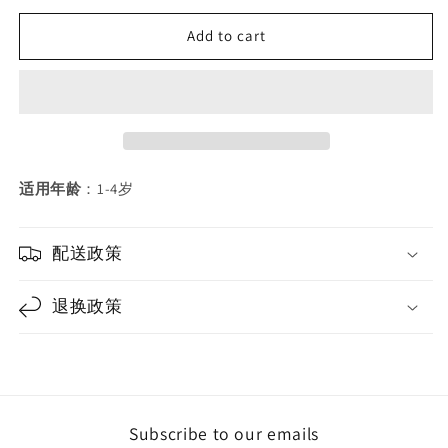
for
for
Pinwheel
Pinwheel
Add to cart
小
小
鳄
鳄
鱼
鱼
忙
忙
碌
碌
书.
书.
适用年龄
：1-4岁
安
安
静
静
书
书
配送政策
退换政策
Subscribe to our emails