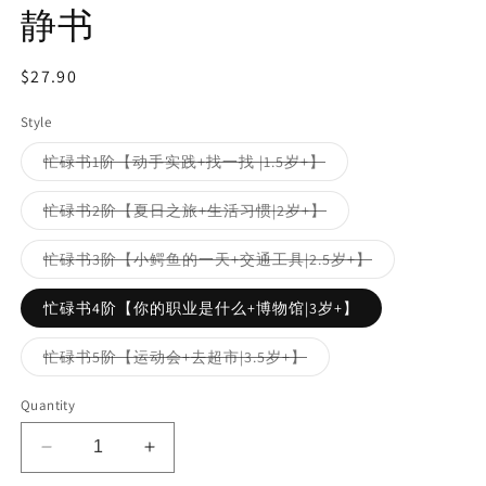
静书
Regular
$27.90
price
Style
Variant
忙碌书1阶【动手实践+找一找 |1.5岁+】
sold
out
or
Variant
忙碌书2阶【夏日之旅+生活习惯|2岁+】
unavailable
sold
out
or
Variant
忙碌书3阶【小鳄鱼的一天+交通工具|2.5岁+】
unavailable
sold
out
or
忙碌书4阶【你的职业是什么+博物馆|3岁+】
unavailable
Variant
忙碌书5阶【运动会+去超市|3.5岁+】
sold
out
or
Quantity
unavailable
Decrease
Increase
quantity
quantity